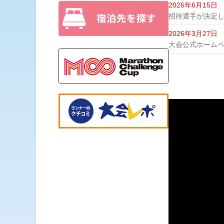
2026年6月15日
招待選手が決定
2026年3月27日
大会公式ホーム
動
画
プ
レ
ー
ヤ
ー