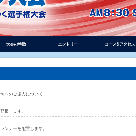
大会の特徴
エントリー
コース&アクセス
規制へのご協力について
を延長します。
スランナーを配置します。